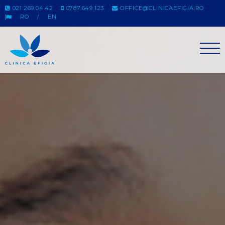
021.269.04.42
0787.649.123
OFFICE@CLINICAEFIGIA.RO
RO
EN