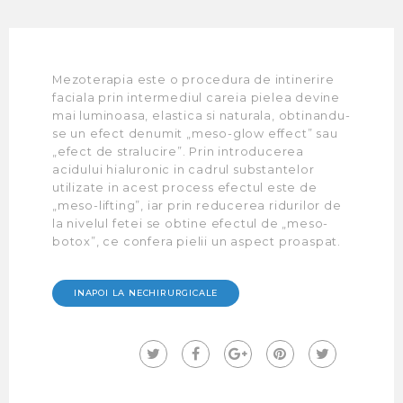
Mezoterapia este o procedura de intinerire
faciala prin intermediul careia pielea devine
mai luminoasa, elastica si naturala, obtinandu-
se un efect denumit „meso-glow effect” sau
„efect de stralucire”. Prin introducerea
acidului hialuronic in cadrul substantelor
utilizate in acest process efectul este de
„meso-lifting”, iar prin reducerea ridurilor de
la nivelul fetei se obtine efectul de „meso-
botox”, ce confera pielii un aspect proaspat.
INAPOI LA NECHIRURGICALE