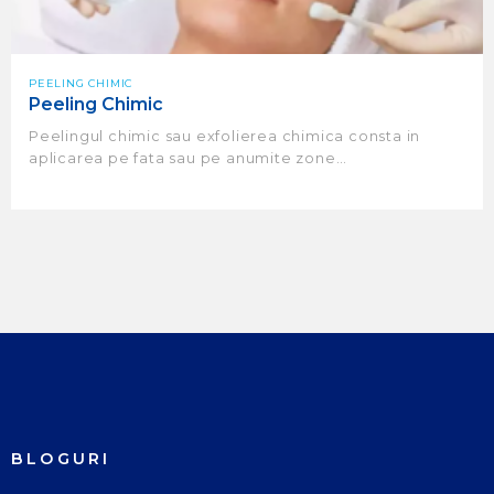
PEELING CHIMIC
Peeling Chimic
Peelingul chimic sau exfolierea chimica consta in
aplicarea pe fata sau pe anumite zone…
BLOGURI