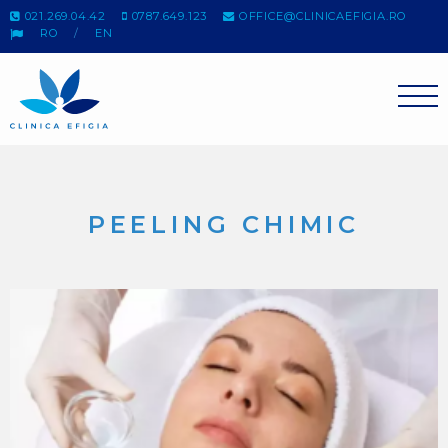
021.269.04.42
0787.649.123
OFFICE@CLINICAEFIGIA.RO
RO
EN
PEELING CHIMIC